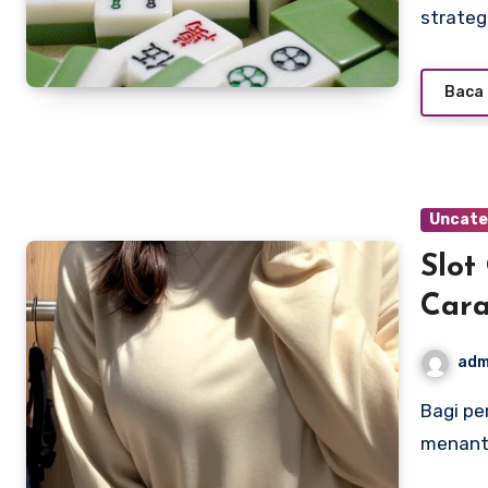
strateg
Baca 
Uncate
Slot
Cara
adm
Bagi pemula, dunia slot online depo 5 rb bisa terasa
menanta