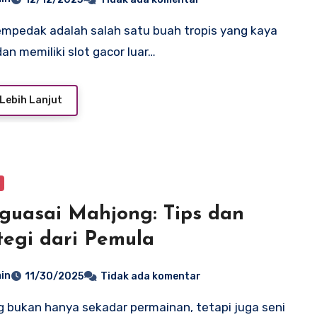
dan memiliki slot gacor luar…
Lebih Lanjut
uasai Mahjong: Tips dan
tegi dari Pemula
in
11/30/2025
Tidak ada komentar