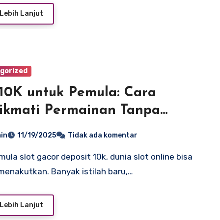
Lebih Lanjut
gorized
 10K untuk Pemula: Cara
ikmati Permainan Tanpa
anan
in
11/19/2025
Tidak ada komentar
menakutkan. Banyak istilah baru,…
Lebih Lanjut