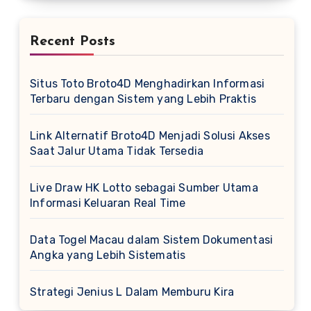
Recent Posts
Situs Toto Broto4D Menghadirkan Informasi
Terbaru dengan Sistem yang Lebih Praktis
Link Alternatif Broto4D Menjadi Solusi Akses
Saat Jalur Utama Tidak Tersedia
Live Draw HK Lotto sebagai Sumber Utama
Informasi Keluaran Real Time
Data Togel Macau dalam Sistem Dokumentasi
Angka yang Lebih Sistematis
Strategi Jenius L Dalam Memburu Kira