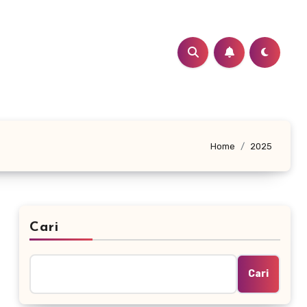
Home
2025
Cari
Cari