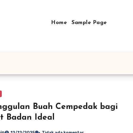
Home
Sample Page
nggulan Buah Cempedak bagi
t Badan Ideal
in
12/12/2025
Tidak ada komentar