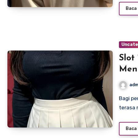
Baca 
Uncate
Slot
Men
Tek
adm
Bagi pemula slot gacor deposit 10k, dunia slot online bisa
terasa 
Baca 