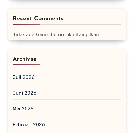
Recent Comments
Tidak ada komentar untuk ditampilkan.
Archives
Juli 2026
Juni 2026
Mei 2026
Februari 2026