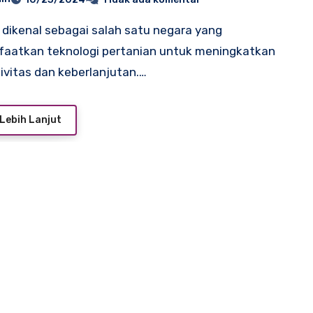
aatkan teknologi pertanian untuk meningkatkan
ivitas dan keberlanjutan.…
Lebih Lanjut