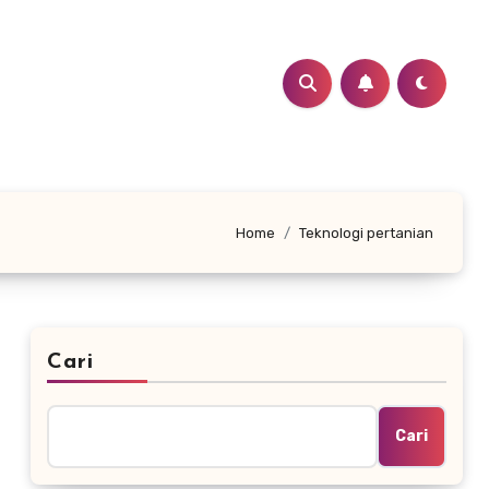
Home
Teknologi pertanian
Cari
Cari