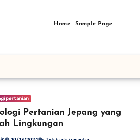
Home
Sample Page
ogi pertanian
ologi Pertanian Jepang yang
ah Lingkungan
in
10/23/2024
Tidak ada komentar