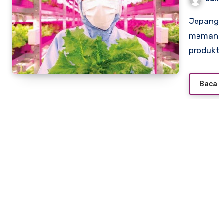
Jepang dikenal sebagai salah satu negara yang
memanf
produkt
Baca 