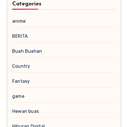
Categories
anime
BERITA
Buah Buahan
Country
Fantasy
game
Hewan buas
Hiburan Digital