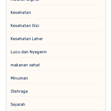
Kesehatan
Kesehatan Gizi
Kesehatan Leher
Lucu dan Nyegerin
makanan sehat
Minuman
Olahraga
Sejarah