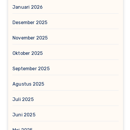
Januari 2026
Desember 2025
November 2025
Oktober 2025
September 2025
Agustus 2025
Juli 2025
Juni 2025