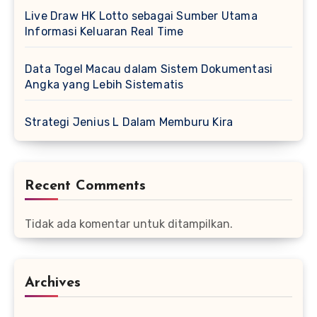
Live Draw HK Lotto sebagai Sumber Utama
Informasi Keluaran Real Time
Data Togel Macau dalam Sistem Dokumentasi
Angka yang Lebih Sistematis
Strategi Jenius L Dalam Memburu Kira
Recent Comments
Tidak ada komentar untuk ditampilkan.
Archives