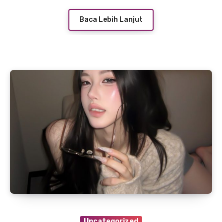
Baca Lebih Lanjut
Uncategorized