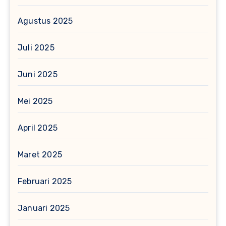
Agustus 2025
Juli 2025
Juni 2025
Mei 2025
April 2025
Maret 2025
Februari 2025
Januari 2025