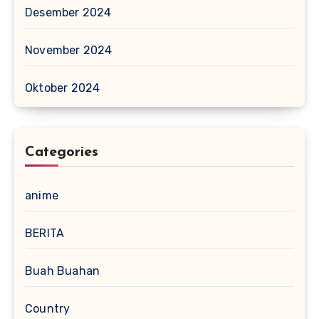
Desember 2024
November 2024
Oktober 2024
Categories
anime
BERITA
Buah Buahan
Country