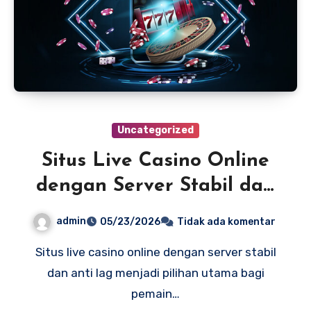
Uncategorized
Situs Live Casino Online
dengan Server Stabil dan
Anti Lag
admin
05/23/2026
Tidak ada komentar
Situs live casino online dengan server stabil
dan anti lag menjadi pilihan utama bagi
pemain…