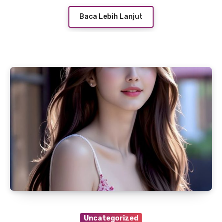
Baca Lebih Lanjut
Uncategorized