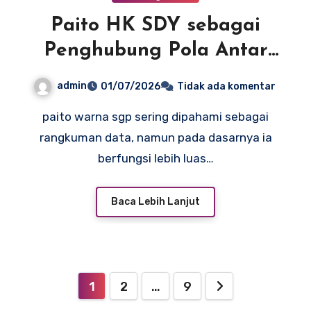
Paito HK SDY sebagai
Penghubung Pola Antar
Periode Waktu
admin
01/07/2026
Tidak ada komentar
paito warna sgp sering dipahami sebagai
rangkuman data, namun pada dasarnya ia
berfungsi lebih luas…
Baca Lebih Lanjut
Paginasi
1
2
…
9