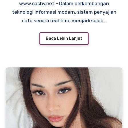
www.cachy.net – Dalam perkembangan
teknologi informasi modern, sistem penyajian
data secara real time menjadi salah…
Baca Lebih Lanjut