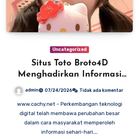
Uncategorized
Situs Toto Broto4D
Menghadirkan Informasi
Terbaru dengan Sistem
admin
07/24/2026
Tidak ada komentar
yang Lebih Praktis
www.cachy.net – Perkembangan teknologi
digital telah membawa perubahan besar
dalam cara masyarakat memperoleh
informasi sehari-hari.…