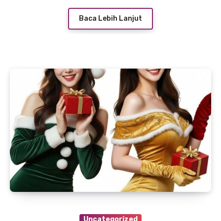
Baca Lebih Lanjut
Uncategorized