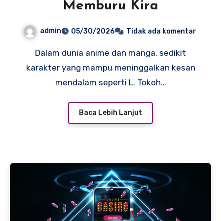
Memburu Kira
admin
05/30/2026
Tidak ada komentar
Dalam dunia anime dan manga, sedikit
karakter yang mampu meninggalkan kesan
mendalam seperti L. Tokoh…
Baca Lebih Lanjut