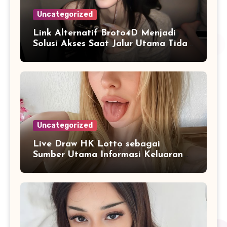
Uncategorized
Link Alternatif Broto4D Menjadi
Solusi Akses Saat Jalur Utama Tidak
Tersedia
Uncategorized
Live Draw HK Lotto sebagai
Sumber Utama Informasi Keluaran
Real Time