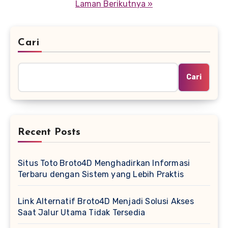
pos
Laman Berikutnya »
Cari
Cari
Recent Posts
Situs Toto Broto4D Menghadirkan Informasi
Terbaru dengan Sistem yang Lebih Praktis
Link Alternatif Broto4D Menjadi Solusi Akses
Saat Jalur Utama Tidak Tersedia