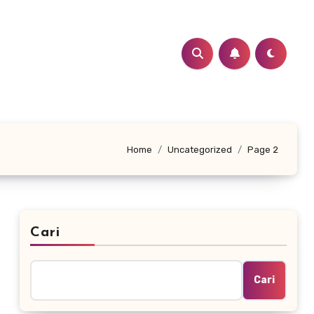
Home
Uncategorized
Page 2
Cari
Cari