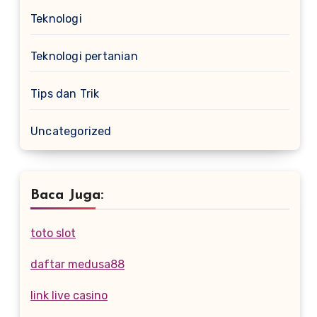
Teknologi
Teknologi pertanian
Tips dan Trik
Uncategorized
Baca Juga:
toto slot
daftar medusa88
link live casino