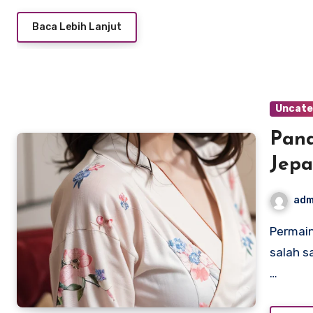
Baca Lebih Lanjut
Uncate
Pand
Jepa
Sak
adm
Permainan slot jepang bertema Jepang telah menjadi
salah s
…