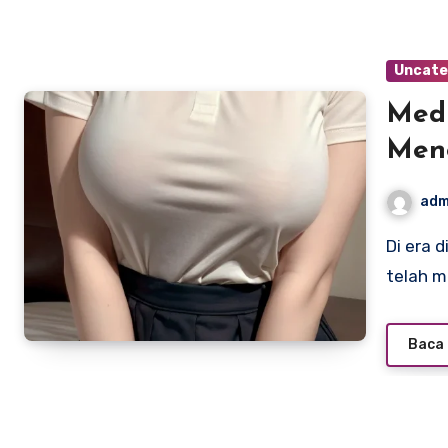
Uncate
Medu
Men
Mas
adm
Di era digital saat ini, konsep Medusa88 Alternatif hiburan
telah m
Baca 