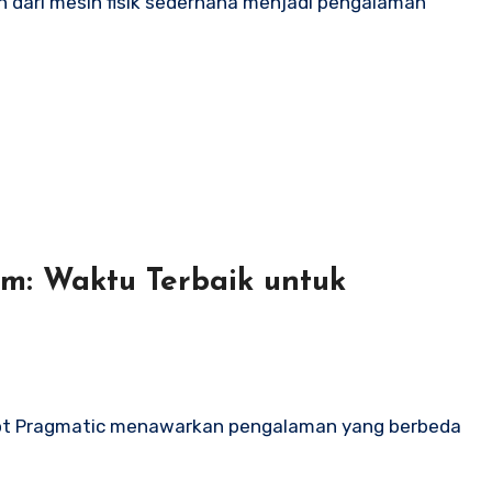
m: Waktu Terbaik untuk