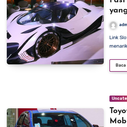
Fast
yang
202
adm
Link Slot : link slot Tahun 2025 menjadi momen yang
menarik
Baca 
Uncate
Toyo
Mobi