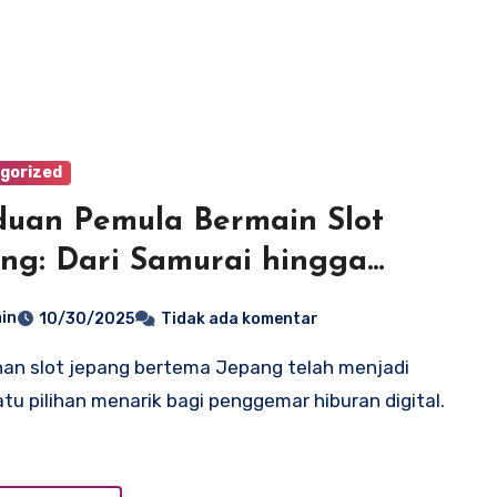
gorized
uan Pemula Bermain Slot
ng: Dari Samurai hingga
ura
in
10/30/2025
Tidak ada komentar
atu pilihan menarik bagi penggemar hiburan digital.