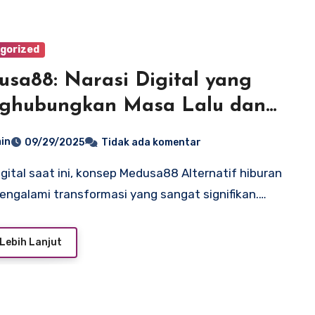
gorized
sa88: Narasi Digital yang
ghubungkan Masa Lalu dan
a Depan
in
09/29/2025
Tidak ada komentar
engalami transformasi yang sangat signifikan.…
Lebih Lanjut