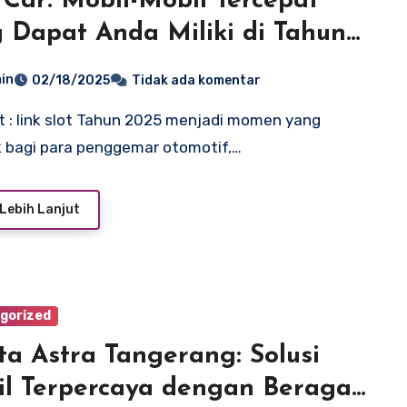
 Car: Mobil-Mobil Tercepat
 Dapat Anda Miliki di Tahun
5
in
02/18/2025
Tidak ada komentar
 bagi para penggemar otomotif,…
Lebih Lanjut
gorized
ta Astra Tangerang: Solusi
l Terpercaya dengan Beragam