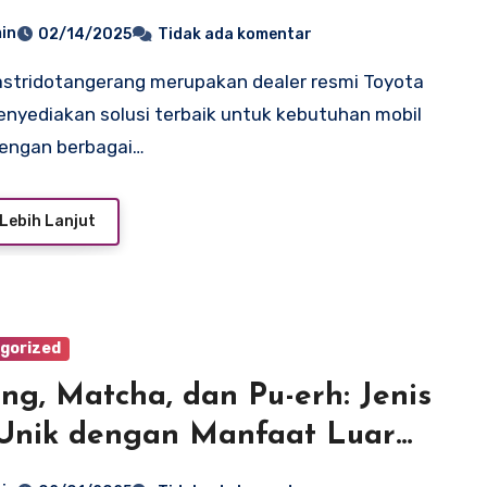
mo Menarik
in
02/14/2025
Tidak ada komentar
nyediakan solusi terbaik untuk kebutuhan mobil
Dengan berbagai…
Lebih Lanjut
gorized
ng, Matcha, dan Pu-erh: Jenis
Unik dengan Manfaat Luar
a