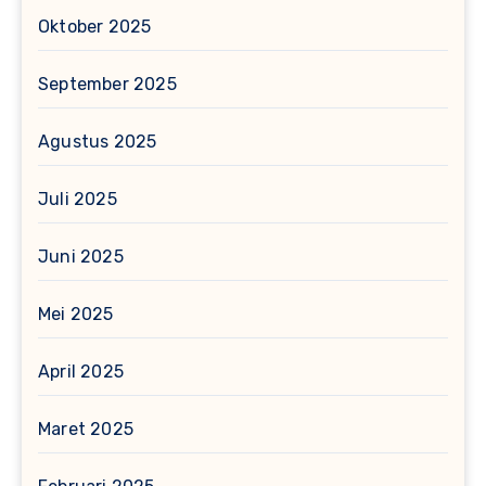
Oktober 2025
September 2025
Agustus 2025
Juli 2025
Juni 2025
Mei 2025
April 2025
Maret 2025