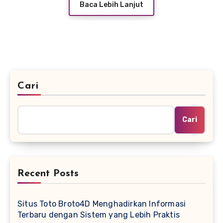
Baca Lebih Lanjut
Cari
Cari
Recent Posts
Situs Toto Broto4D Menghadirkan Informasi
Terbaru dengan Sistem yang Lebih Praktis