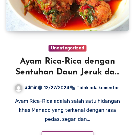
Uncategorized
Ayam Rica-Rica dengan
Sentuhan Daun Jeruk dan
Kemangi: Nikmat dan
admin
12/27/2024
Tidak ada komentar
Segar
Ayam Rica-Rica adalah salah satu hidangan
khas Manado yang terkenal dengan rasa
pedas, segar, dan…