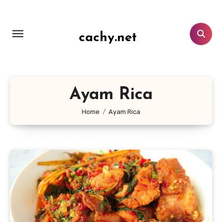
Lewati
ke
konten
cachy.net
Ayam Rica
Home
Ayam Rica