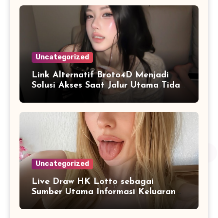
Uncategorized
Link Alternatif Broto4D Menjadi
Solusi Akses Saat Jalur Utama Tidak
Tersedia
Uncategorized
Live Draw HK Lotto sebagai
Sumber Utama Informasi Keluaran
Real Time