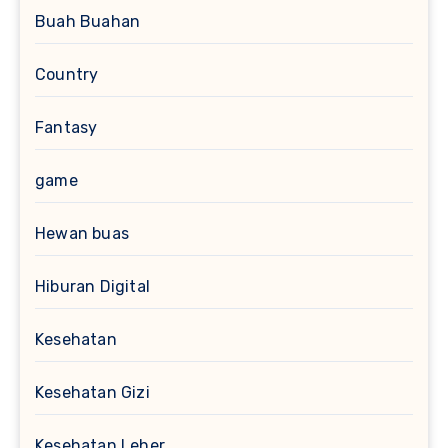
Buah Buahan
Country
Fantasy
game
Hewan buas
Hiburan Digital
Kesehatan
Kesehatan Gizi
Kesehatan Leher