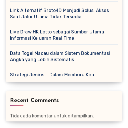
Link Alternatif Broto4D Menjadi Solusi Akses
Saat Jalur Utama Tidak Tersedia
Live Draw HK Lotto sebagai Sumber Utama
Informasi Keluaran Real Time
Data Togel Macau dalam Sistem Dokumentasi
Angka yang Lebih Sistematis
Strategi Jenius L Dalam Memburu Kira
Recent Comments
Tidak ada komentar untuk ditampilkan.