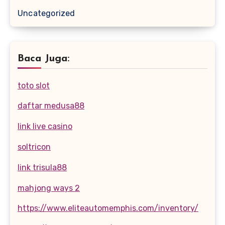
Uncategorized
Baca Juga:
toto slot
daftar medusa88
link live casino
soltricon
link trisula88
mahjong ways 2
https://www.eliteautomemphis.com/inventory/