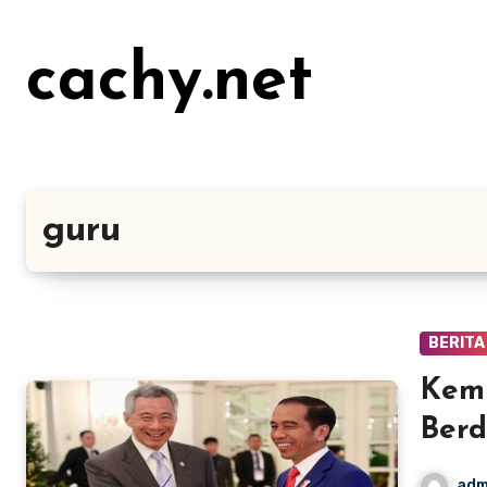
Lewati
ke
cachy.net
konten
guru
BERITA
Kemi
Berd
Peni
adm