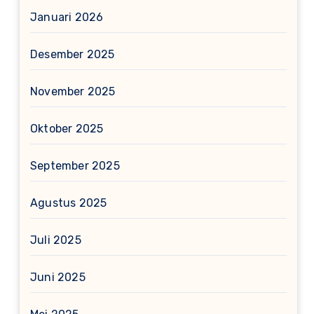
Januari 2026
Desember 2025
November 2025
Oktober 2025
September 2025
Agustus 2025
Juli 2025
Juni 2025