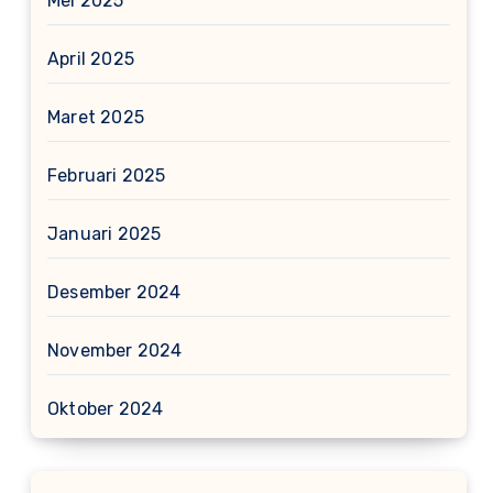
Mei 2025
April 2025
Maret 2025
Februari 2025
Januari 2025
Desember 2024
November 2024
Oktober 2024