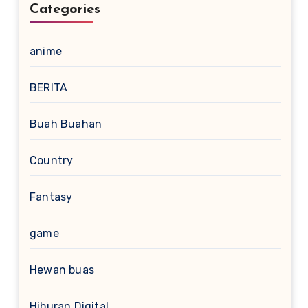
Categories
anime
BERITA
Buah Buahan
Country
Fantasy
game
Hewan buas
Hiburan Digital