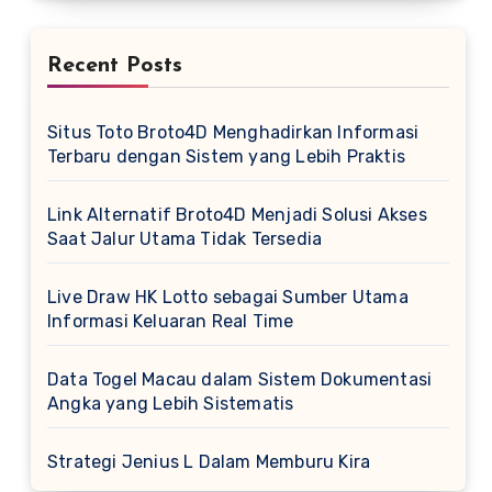
Recent Posts
Situs Toto Broto4D Menghadirkan Informasi
Terbaru dengan Sistem yang Lebih Praktis
Link Alternatif Broto4D Menjadi Solusi Akses
Saat Jalur Utama Tidak Tersedia
Live Draw HK Lotto sebagai Sumber Utama
Informasi Keluaran Real Time
Data Togel Macau dalam Sistem Dokumentasi
Angka yang Lebih Sistematis
Strategi Jenius L Dalam Memburu Kira