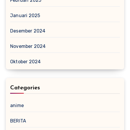
Februari 2025
Januari 2025
Desember 2024
November 2024
Oktober 2024
Categories
anime
BERITA