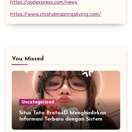
https://qodexpress.com/news
https://www.chisholmspringsliving.com/
You Missed
Uncategorized
Situs Toto Broto4D Menghadirkan
Informasi Terbaru dengan Sistem
yang Lebih Praktis