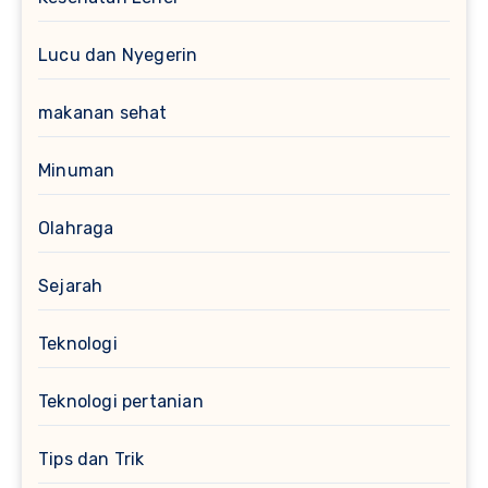
Lucu dan Nyegerin
makanan sehat
Minuman
Olahraga
Sejarah
Teknologi
Teknologi pertanian
Tips dan Trik