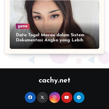
game
Data Togel Macau dalam Sistem
Dokumentasi Angka yang Lebih
Sistematis
cachy.net