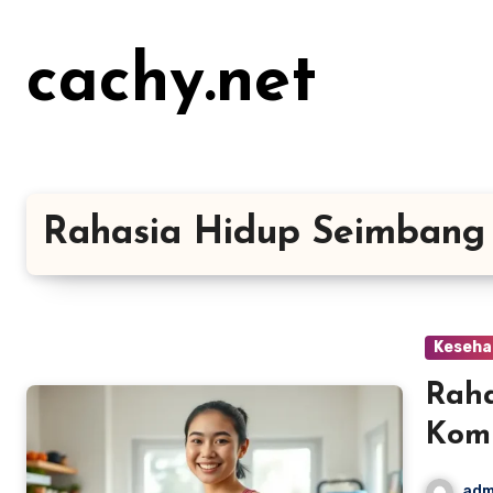
Lewati
ke
cachy.net
konten
Rahasia Hidup Seimbang
Keseha
Raha
Kom
Akti
adm