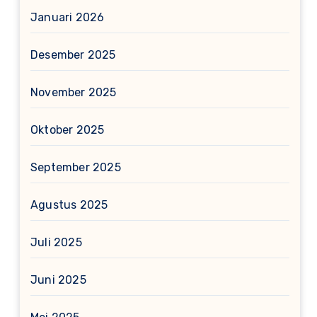
Januari 2026
Desember 2025
November 2025
Oktober 2025
September 2025
Agustus 2025
Juli 2025
Juni 2025