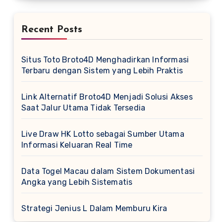
Recent Posts
Situs Toto Broto4D Menghadirkan Informasi
Terbaru dengan Sistem yang Lebih Praktis
Link Alternatif Broto4D Menjadi Solusi Akses
Saat Jalur Utama Tidak Tersedia
Live Draw HK Lotto sebagai Sumber Utama
Informasi Keluaran Real Time
Data Togel Macau dalam Sistem Dokumentasi
Angka yang Lebih Sistematis
Strategi Jenius L Dalam Memburu Kira