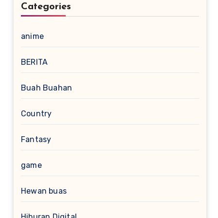
Categories
anime
BERITA
Buah Buahan
Country
Fantasy
game
Hewan buas
Hiburan Digital