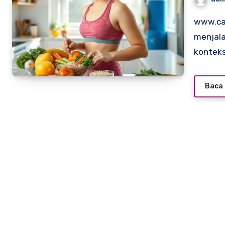
www.cachy.net – Hidup seimbang adalah kunci untuk
menjala
kontek
Baca 