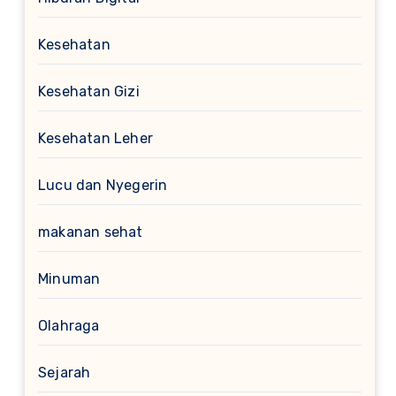
Kesehatan
Kesehatan Gizi
Kesehatan Leher
Lucu dan Nyegerin
makanan sehat
Minuman
Olahraga
Sejarah